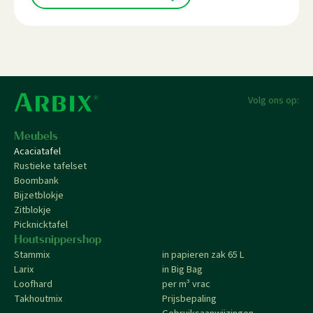
Volg ons op:
Meubels
Acaciatafel
Rustieke tafelset
Boombank
Bijzetblokje
Zitblokje
Picknicktafel
Houtsnippershop
Stammix
in papieren zak 65 L
Larix
in Big Bag
Loofhard
per m³ vrac
Takhoutmix
Prijsbepaling