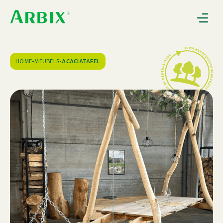
Gebruiksaanwijzingen
Nieuws
Over Arbix
HOME
•
MEUBELS
•
ACACIATAFEL
Contact
0