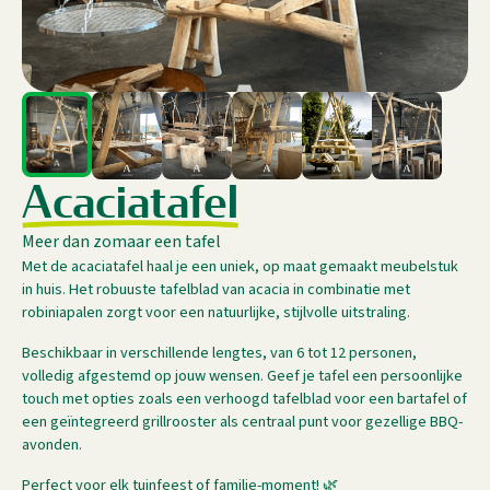
A
c
a
c
i
a
t
a
f
e
l
Meer dan zomaar een tafel
Met de acaciatafel haal je een uniek, op maat gemaakt meubelstuk
in huis. Het robuuste tafelblad van acacia in combinatie met
robiniapalen zorgt voor een natuurlijke, stijlvolle uitstraling.
Beschikbaar in verschillende lengtes, van 6 tot 12 personen,
volledig afgestemd op jouw wensen. Geef je tafel een persoonlijke
touch met opties zoals een verhoogd tafelblad voor een bartafel of
een geïntegreerd grillrooster als centraal punt voor gezellige BBQ-
avonden.
Perfect voor elk tuinfeest of familie-moment! 🌿