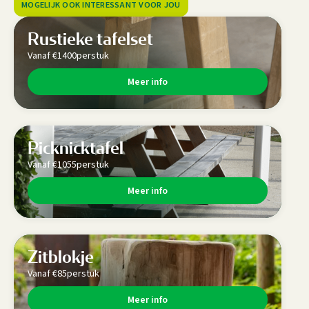
MOGELIJK OOK INTERESSANT VOOR JOU
Rustieke tafelset
Vanaf €
1400
per
stuk
Meer info
Picknicktafel
Vanaf €
1055
per
stuk
Meer info
Zitblokje
Vanaf €
85
per
stuk
Meer info