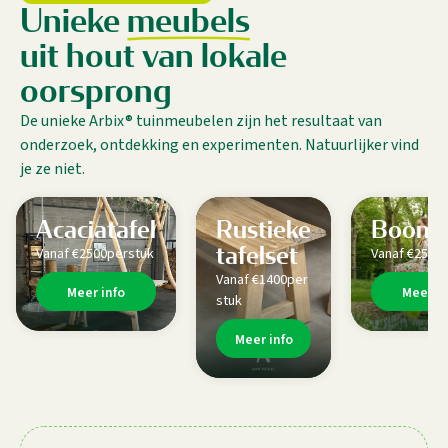
Unieke
meubels
uit hout van lokale
oorsprong
De unieke Arbix® tuinmeubelen zijn het resultaat van
onderzoek, ontdekking en experimenten. Natuurlijker vind
je ze niet.
Acaciatafel
Rustieke
Boomb
tafelset
Vanaf €
2500
per
stuk
Vanaf €
250
p
Vanaf €
1400
per
Meer info
Meer in
stuk
Meer info