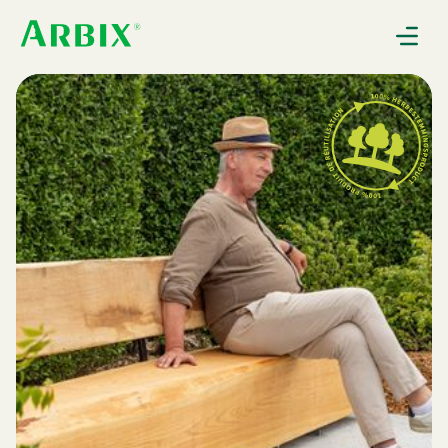
Gebruiksaanwijzingen
Nieuws
Over Arbix
Contact
0