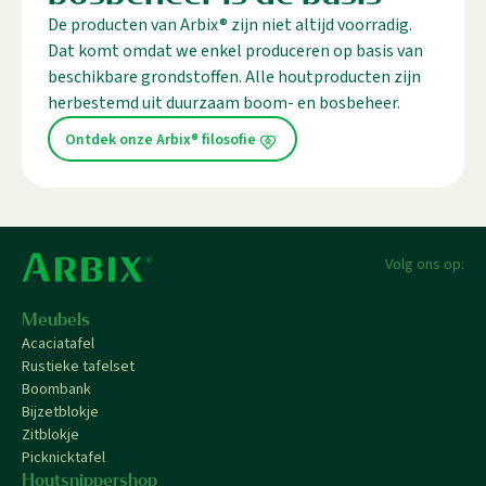
De producten van Arbix® zijn niet altijd voorradig.
Dat komt omdat we enkel produceren op basis van
beschikbare grondstoffen. Alle houtproducten zijn
herbestemd uit duurzaam boom- en bosbeheer.
Ontdek onze Arbix® filosofie
Volg ons op:
Meubels
Acaciatafel
Rustieke tafelset
Boombank
Bijzetblokje
Zitblokje
Picknicktafel
Houtsnippershop