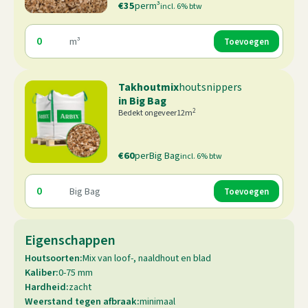
€
35
per
m³
incl. 6% btw
m³
Takhoutmix
houtsnippers
in Big Bag
2
Bedekt ongeveer
12
m
€
60
per
Big Bag
incl. 6% btw
Big Bag
Eigenschappen
Houtsoorten:
Mix van loof-, naaldhout en blad
Kaliber:
0-75 mm
Hardheid:
zacht
Weerstand tegen afbraak:
minimaal