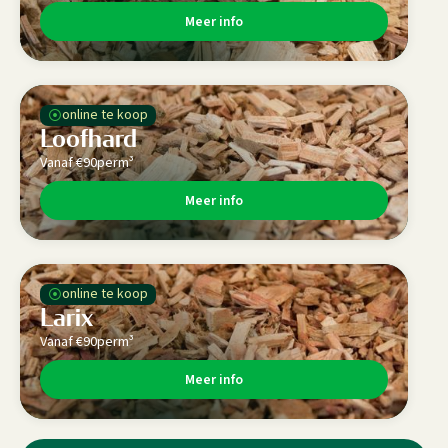
Meer info
⦿
online te koop
Loofhard
Vanaf €
90
per
m³
Meer info
⦿
online te koop
Larix
Vanaf €
90
per
m³
Meer info