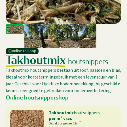
⦿
online te koop
T
a
k
h
o
u
t
m
i
x
h
o
u
t
s
n
i
p
p
e
r
s
Takhoutmix houtsnippers bestaan uit loof, naalden en blad,
ideaal voor kortetermijngebruik met een levensduur van 1
jaar. Geschikt voor tijdelijke bodembedekking, bij geschikte
kennis zeer goed te gebruiken voor bodemverbetering.
Online houtsnippershop
Takhoutmix
houtsnippers
per m³ vrac
2
Bedekt ongeveer
12
m