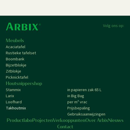
Volg ons op:
Meubels
Acaciatafel
Rustieke tafelset
Boombank
Bijzetblokje
Zitblokje
Picknicktafel
Houtsnippershop
Stammix
in papieren zak 65 L
Larix
in Big Bag
Loofhard
per m³ vrac
Takhoutmix
Prijsbepaling
Gebruiksaanwijzingen
Productlabo
Projecten
Verkooppunten
Over Arbix
Nieuws
Contact