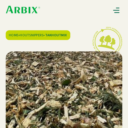
Gebruiksaanwijzingen
Nieuws
Over Arbix
HOME
•
HOUTSNIPPERS
•
TAKHOUTMIX
Contact
0