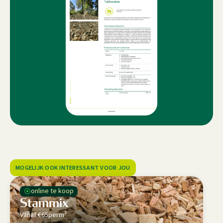
MOGELIJK OOK INTERESSANT VOOR JOU
⦿
online te koop
Stammix
Vanaf €
65
per
m³