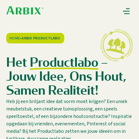
Gebruiksaanwijzingen
Nieuws
Over Arbix
HOME
•
ARBIX PRODUCTLABO
Contact
H
e
t
P
r
o
d
u
c
t
l
a
b
o
–
J
o
u
w
I
d
e
e
,
O
n
s
H
o
u
t
,
0
S
a
m
e
n
R
e
a
l
i
t
e
i
t
!
Heb jij een briljant idee dat vorm moet krijgen? Een uniek
meubelstuk, een creatieve tuinoplossing, een speels
speeltoestel, of een bijzondere houtconstructie? Inspiratie
opgedaan bij vrienden, evenementen, Pinterest of social
media? Bij het Productlabo zetten we jouw ideeën om in
tastbare, duurzame realisaties.