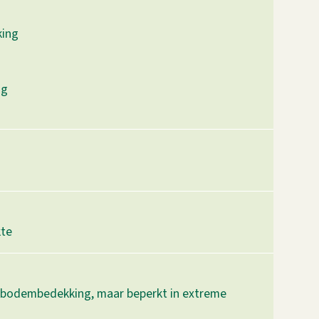
king
ng
kte
r bodembedekking, maar beperkt in extreme