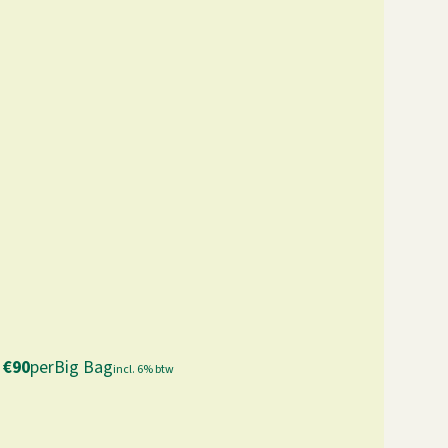
€
90
per
Big Bag
incl. 6% btw