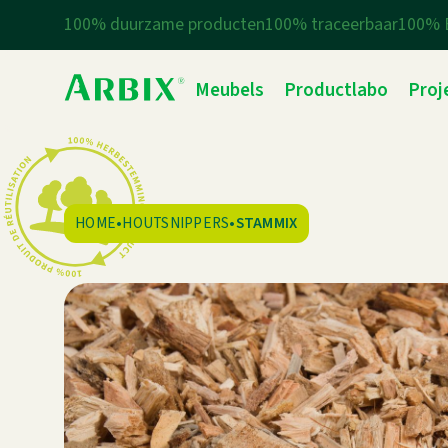
100% duurzame producten
100% traceerbaar
100% 
Meubels
Productlabo
Proj
HOME
•
HOUTSNIPPERS
•
STAMMIX