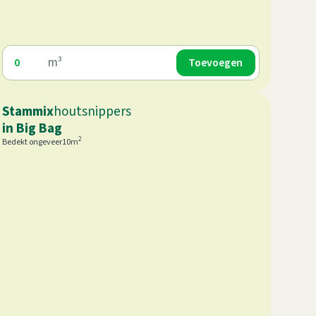
m³
Stammix
houtsnippers
in Big Bag
2
Bedekt ongeveer
10
m