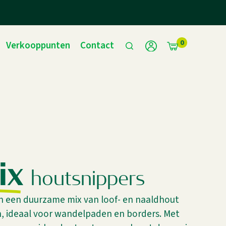
0
Verkooppunten
Contact
i
x
h
o
u
t
s
n
i
p
p
e
r
s
n een duurzame mix van loof- en naaldhout
, ideaal voor wandelpaden en borders. Met