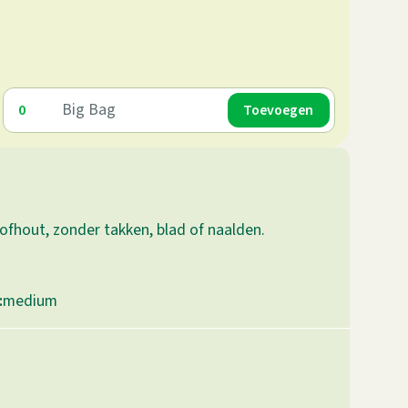
Big Bag
oofhout, zonder takken, blad of naalden.
:
medium