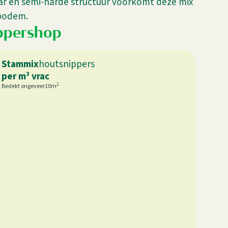
aar en semi-harde structuur voorkomt deze mix
 bodem.
ppershop
Stammix
houtsnippers
per m³ vrac
2
Bedekt ongeveer
10
m