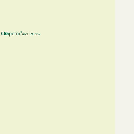
€
65
per
m³
incl. 6% btw