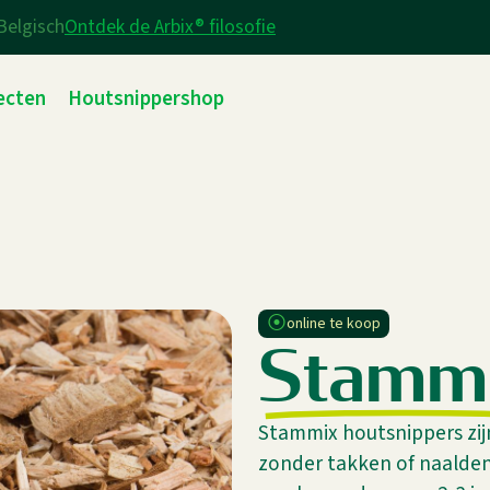
Belgisch
Ontdek de Arbix® filosofie
ecten
Houtsnippershop
⦿
online te koop
S
t
a
m
m
Stammix houtsnippers zij
zonder takken of naalden