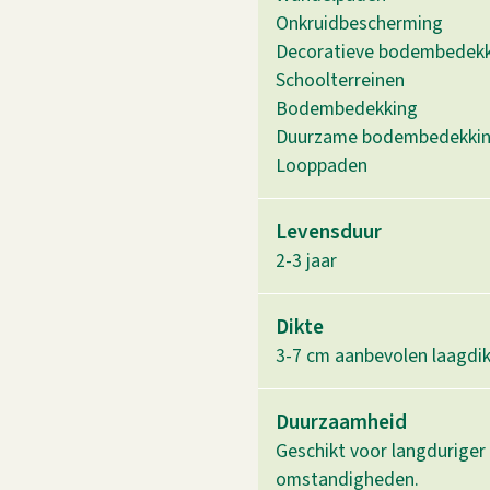
Onkruidbescherming
Decoratieve bodembedek
Schoolterreinen
Bodembedekking
Duurzame bodembedekki
Looppaden
Levensduur
2-3 jaar
Dikte
3-7 cm aanbevolen laagdi
Duurzaamheid
Geschikt voor langdurige
omstandigheden.