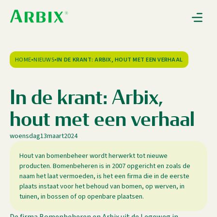
Gebruiksaanwijzingen
Nieuws
Over Arbix
HOME
•
NIEUWS
•
IN DE KRANT: ARBIX, HOUT MET EEN VERHAAL
Contact
I
n
d
e
k
r
a
n
t
:
A
r
b
i
x
,
h
o
u
t
m
e
t
e
e
n
v
e
r
h
a
a
l
0
woensdag
13
maart
2024
Hout van bomenbeheer wordt herwerkt tot nieuwe
producten. Bomenbeheren is in 2007 opgericht en zoals de
naam het laat vermoeden, is het een firma die in de eerste
plaats instaat voor het behoud van bomen, op werven, in
tuinen, in bossen of op openbare plaatsen.