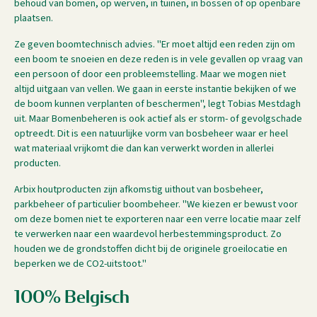
behoud van bomen, op werven, in tuinen, in bossen of op openbare
plaatsen.
Ze geven boomtechnisch advies. "Er moet altijd een reden zijn om
een boom te snoeien en deze reden is in vele gevallen op vraag van
een persoon of door een probleemstelling. Maar we mogen niet
altijd uitgaan van vellen. We gaan in eerste instantie bekijken of we
de boom kunnen verplanten of beschermen", legt Tobias Mestdagh
uit. Maar Bomenbeheren is ook actief als er storm- of gevolgschade
optreedt. Dit is een natuurlijke vorm van bosbeheer waar er heel
wat materiaal vrijkomt die dan kan verwerkt worden in allerlei
producten.
Arbix houtproducten zijn afkomstig uithout van bosbeheer,
parkbeheer of particulier boombeheer. "We kiezen er bewust voor
om deze bomen niet te exporteren naar een verre locatie maar zelf
te verwerken naar een waardevol herbestemmingsproduct. Zo
houden we de grondstoffen dicht bij de originele groeilocatie en
beperken we de CO2-uitstoot."
100% Belgisch